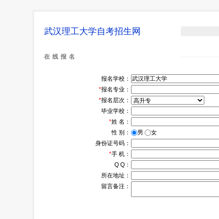
武汉理工大学自考招生网
在线报名
报名学校：
*
报名专业：
*
报名层次：
毕业学校：
*
姓 名：
性 别：
男
女
身份证号码：
*
手 机：
Q Q：
所在地址：
留言备注：